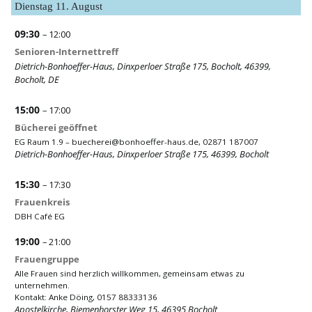
Dienstag
11.
August
09:30
– 12:00
Senioren-Internettreff
Dietrich-Bonhoeffer-Haus, Dinxperloer Straße 175, Bocholt, 46399,
Bocholt, DE
15:00
– 17:00
Bücherei geöffnet
EG Raum 1.9 –
buecherei@bonhoeffer-haus.de
, 02871 187007
Dietrich-Bonhoeffer-Haus, Dinxperloer Straße 175, 46399, Bocholt
15:30
– 17:30
Frauenkreis
DBH Café EG
19:00
– 21:00
Frauengruppe
Alle Frauen sind herzlich willkommen, gemeinsam etwas zu
unternehmen.
Kontakt: Anke Döing, 0157 88333136
Apostelkirche, Biemenhorster Weg 15, 46395 Bocholt