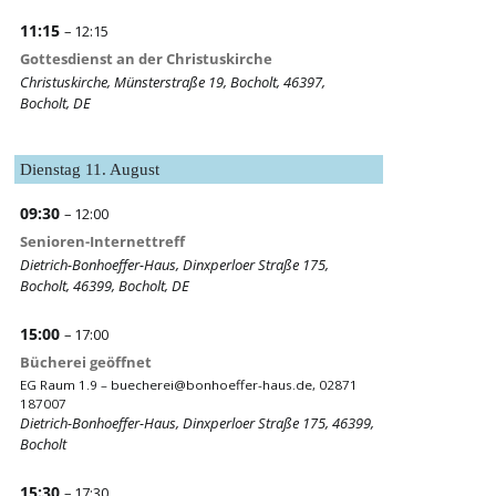
11:15
– 12:15
Gottesdienst an der Christuskirche
Christuskirche, Münsterstraße 19, Bocholt, 46397,
Bocholt, DE
Dienstag
11.
August
09:30
– 12:00
Senioren-Internettreff
Dietrich-Bonhoeffer-Haus, Dinxperloer Straße 175,
Bocholt, 46399, Bocholt, DE
15:00
– 17:00
Bücherei geöffnet
EG Raum 1.9 –
buecherei@bonhoeffer-haus.de
, 02871
187007
Dietrich-Bonhoeffer-Haus, Dinxperloer Straße 175, 46399,
Bocholt
15:30
– 17:30