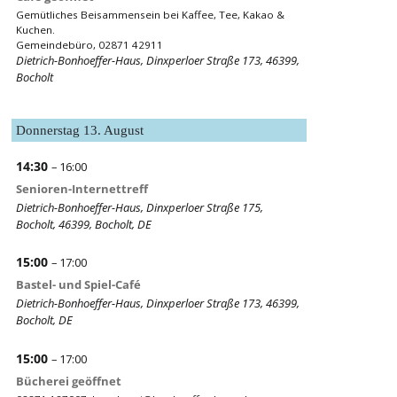
Gemütliches Beisammensein bei Kaffee, Tee, Kakao &
Kuchen.
Gemeindebüro, 02871 42911
Dietrich-Bonhoeffer-Haus, Dinxperloer Straße 173, 46399,
Bocholt
Donnerstag
13.
August
14:30
– 16:00
Senioren-Internettreff
Dietrich-Bonhoeffer-Haus, Dinxperloer Straße 175,
Bocholt, 46399, Bocholt, DE
15:00
– 17:00
Bastel- und Spiel-Café
Dietrich-Bonhoeffer-Haus, Dinxperloer Straße 173, 46399,
Bocholt, DE
15:00
– 17:00
Bücherei geöffnet