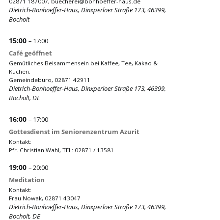
02871 187007,
buecherei@bonhoeffer-haus.de
Dietrich-Bonhoeffer-Haus, Dinxperloer Straße 173, 46399,
Bocholt
15:00
– 17:00
Café geöffnet
Gemütliches Beisammensein bei Kaffee, Tee, Kakao &
Kuchen.
Gemeindebüro, 02871 42911
Dietrich-Bonhoeffer-Haus, Dinxperloer Straße 173, 46399,
Bocholt, DE
16:00
– 17:00
Gottesdienst im Seniorenzentrum Azurit
Kontakt:
Pfr. Christian Wahl, TEL: 02871 / 13581
19:00
– 20:00
Meditation
Kontakt:
Frau Nowak, 02871 43047
Dietrich-Bonhoeffer-Haus, Dinxperloer Straße 173, 46399,
Bocholt, DE