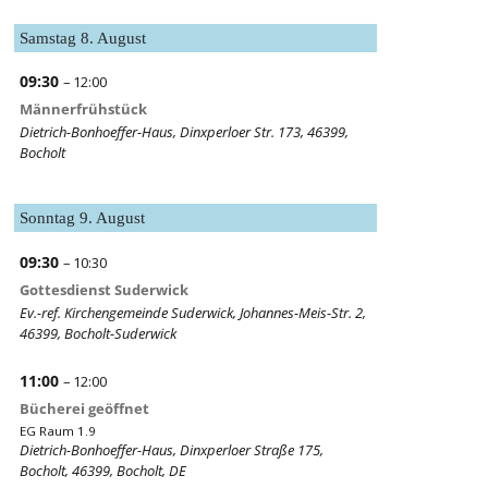
Samstag
8.
August
09:30
– 12:00
Männerfrühstück
Dietrich-Bonhoeffer-Haus, Dinxperloer Str. 173, 46399,
Bocholt
Sonntag
9.
August
09:30
– 10:30
Gottesdienst Suderwick
Ev.-ref. Kirchengemeinde Suderwick, Johannes-Meis-Str. 2,
46399, Bocholt-Suderwick
11:00
– 12:00
Bücherei geöffnet
EG Raum 1.9
Dietrich-Bonhoeffer-Haus, Dinxperloer Straße 175,
Bocholt, 46399, Bocholt, DE