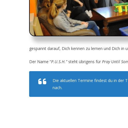
gespannt darauf, Dich kennen zu lernen und Dich in
Der Name “
P.U.S.H.”
steht übrigens für
Pray Until So
Die aktuellen Termine findest du in der 
nach.