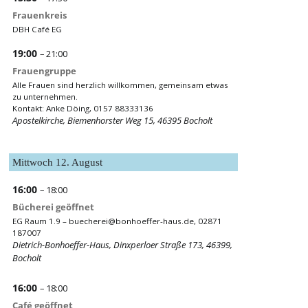
Frauenkreis
DBH Café EG
19:00
– 21:00
Frauengruppe
Alle Frauen sind herzlich willkommen, gemeinsam etwas
zu unternehmen.
Kontakt: Anke Döing, 0157 88333136
Apostelkirche, Biemenhorster Weg 15, 46395 Bocholt
Mittwoch
12.
August
16:00
– 18:00
Bücherei geöffnet
EG Raum 1.9 –
buecherei@bonhoeffer-haus.de
, 02871
187007
Dietrich-Bonhoeffer-Haus, Dinxperloer Straße 173, 46399,
Bocholt
16:00
– 18:00
Café geöffnet