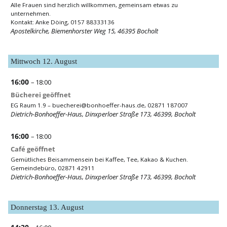
Alle Frauen sind herzlich willkommen, gemeinsam etwas zu
unternehmen.
Kontakt: Anke Döing, 0157 88333136
Apostelkirche, Biemenhorster Weg 15, 46395 Bocholt
Mittwoch
12.
August
16:00
– 18:00
Bücherei geöffnet
EG Raum 1.9 –
buecherei@bonhoeffer-haus.de
, 02871 187007
Dietrich-Bonhoeffer-Haus, Dinxperloer Straße 173, 46399, Bocholt
16:00
– 18:00
Café geöffnet
Gemütliches Beisammensein bei Kaffee, Tee, Kakao & Kuchen.
Gemeindebüro, 02871 42911
Dietrich-Bonhoeffer-Haus, Dinxperloer Straße 173, 46399, Bocholt
Donnerstag
13.
August