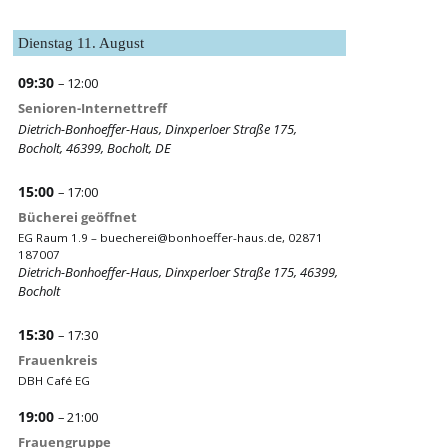
Dienstag
11.
August
09:30
– 12:00
Senioren-Internettreff
Dietrich-Bonhoeffer-Haus, Dinxperloer Straße 175,
Bocholt, 46399, Bocholt, DE
15:00
– 17:00
Bücherei geöffnet
EG Raum 1.9 –
buecherei@bonhoeffer-haus.de
, 02871
187007
Dietrich-Bonhoeffer-Haus, Dinxperloer Straße 175, 46399,
Bocholt
15:30
– 17:30
Frauenkreis
DBH Café EG
19:00
– 21:00
Frauengruppe