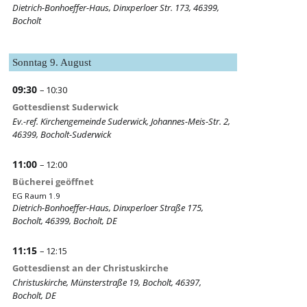
Dietrich-Bonhoeffer-Haus, Dinxperloer Str. 173, 46399,
Bocholt
Sonntag
9.
August
09:30
– 10:30
Gottesdienst Suderwick
Ev.-ref. Kirchengemeinde Suderwick, Johannes-Meis-Str. 2,
46399, Bocholt-Suderwick
11:00
– 12:00
Bücherei geöffnet
EG Raum 1.9
Dietrich-Bonhoeffer-Haus, Dinxperloer Straße 175,
Bocholt, 46399, Bocholt, DE
11:15
– 12:15
Gottesdienst an der Christuskirche
Christuskirche, Münsterstraße 19, Bocholt, 46397,
Bocholt, DE