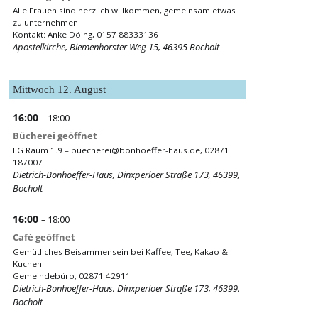
Alle Frauen sind herzlich willkommen, gemeinsam etwas
zu unternehmen.
Kontakt: Anke Döing, 0157 88333136
Apostelkirche, Biemenhorster Weg 15, 46395 Bocholt
Mittwoch
12.
August
16:00
– 18:00
Bücherei geöffnet
EG Raum 1.9 –
buecherei@bonhoeffer-haus.de
, 02871
187007
Dietrich-Bonhoeffer-Haus, Dinxperloer Straße 173, 46399,
Bocholt
16:00
– 18:00
Café geöffnet
Gemütliches Beisammensein bei Kaffee, Tee, Kakao &
Kuchen.
Gemeindebüro, 02871 42911
Dietrich-Bonhoeffer-Haus, Dinxperloer Straße 173, 46399,
Bocholt